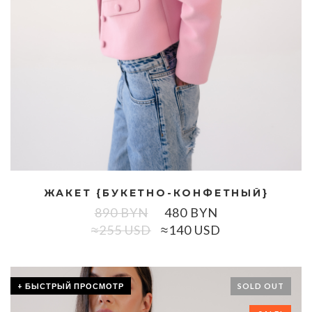
ЖАКЕТ {БУКЕТНО-КОНФЕТНЫЙ}
890
BYN
480
BYN
≈255 USD
≈140 USD
+ БЫСТРЫЙ ПРОСМОТР
SOLD OUT