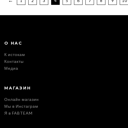
←
1
2
3
4
5
6
7
8
9
10
О НАС
К истокам
Контакты
Медиа
МАГАЗИН
Онлайн магазин
Мы в Инстаграм
Я в FABTEAM