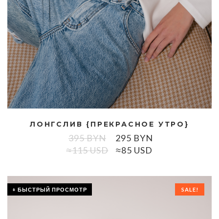
ЛОНГСЛИВ {ПРЕКРАСНОЕ УТРО}
395
BYN
295
BYN
≈115 USD
≈85 USD
+ БЫСТРЫЙ ПРОСМОТР
SALE!