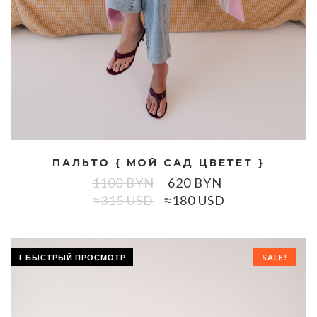
ПАЛЬТО { МОЙ САД ЦВЕТЕТ }
1100
BYN
620
BYN
≈315 USD
≈180 USD
+ БЫСТРЫЙ ПРОСМОТР
SALE!