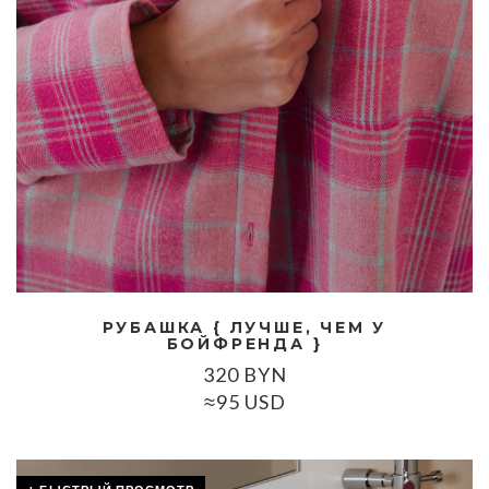
РУБАШКА { ЛУЧШЕ, ЧЕМ У
БОЙФРЕНДА }
320
BYN
≈95 USD