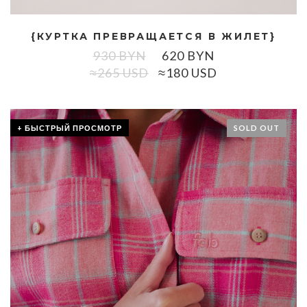
{КУРТКА ПРЕВРАЩАЕТСЯ В ЖИЛЕТ}
930
BYN
620
BYN
≈265 USD
≈180 USD
+ БЫСТРЫЙ ПРОСМОТР
SOLD OUT