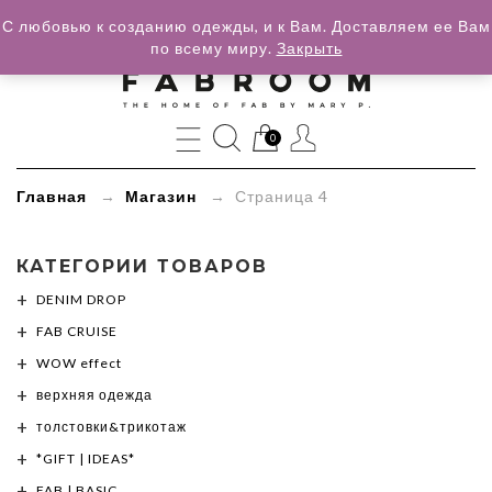
С любовью к созданию одежды, и к Вам. Доставляем ее Вам
по всему миру.
Закрыть
»
Товары
0
Главная
→
Магазин
→ Страница 4
КАТЕГОРИИ ТОВАРОВ
DENIM DROP
FAB CRUISE
WOW effect
верхняя одежда
толстовки&трикотаж
*GIFT | IDEAS*
FAB | BASIC