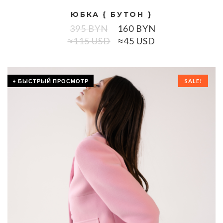
ЮБКА { БУТОН }
395
BYN
160
BYN
≈115 USD
≈45 USD
+ БЫСТРЫЙ ПРОСМОТР
SALE!