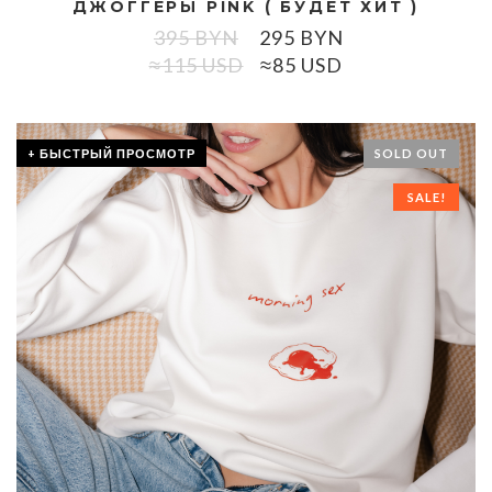
ДЖОГГЕРЫ PINK ( БУДЕТ ХИТ )
395
BYN
295
BYN
≈115 USD
≈85 USD
+ БЫСТРЫЙ ПРОСМОТР
SOLD OUT
SALE!