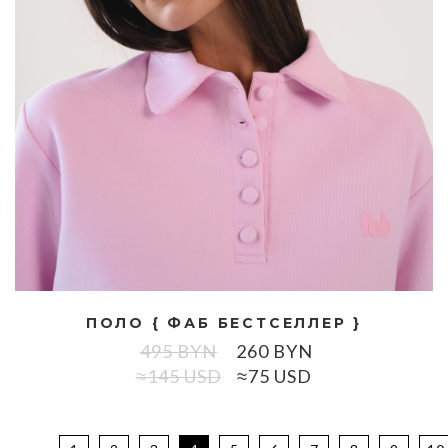
ПОЛО { ФАБ БЕСТСЕЛЛЕР }
495
BYN
260
BYN
≈145 USD
≈75 USD