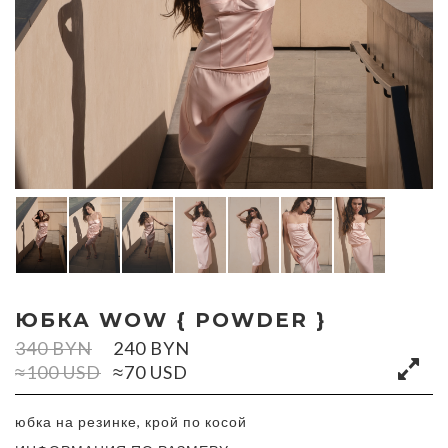
ЮБКА WOW { POWDER }
340
BYN
240
BYN
≈100 USD
≈70 USD
юбка на резинке, крой по косой