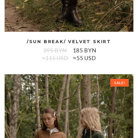
/SUN BREAK/ VELVET SKIRT
395
BYN
185
BYN
≈115 USD
≈55 USD
SALE!