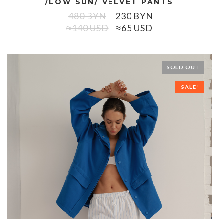
/LOW SUN/ VELVET PANTS
480
BYN
230
BYN
≈140 USD
≈65 USD
SOLD OUT
SALE!