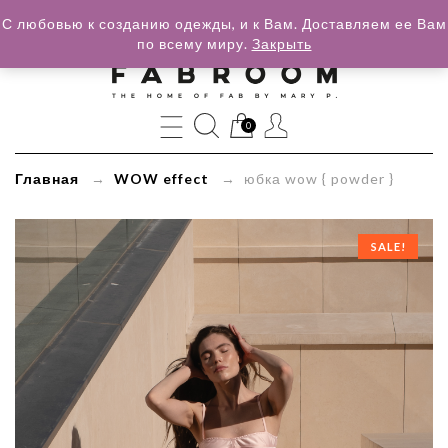
С любовью к созданию одежды, и к Вам. Доставляем ее Вам
по всему миру.
Закрыть
»
юбка
wow
0
{
Главная
→
WOW effect
→ юбка wow { powder }
powder
}
SALE!