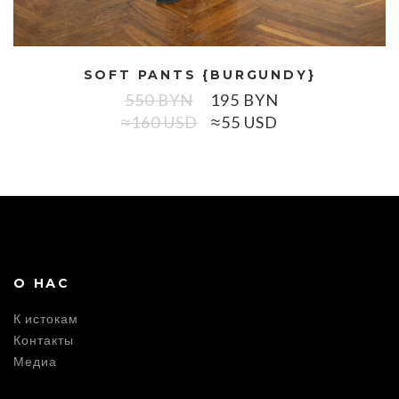
SOFT PANTS {BURGUNDY}
550
BYN
195
BYN
≈160 USD
≈55 USD
О НАС
К истокам
Контакты
Медиа