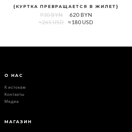
{КУРТКА ПРЕВРАЩАЕТСЯ В ЖИЛЕТ}
930
BYN
620
BYN
≈265 USD
≈180 USD
О НАС
К истокам
Контакты
Медиа
МАГАЗИН