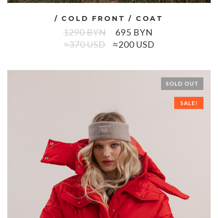
/ COLD FRONT / COAT
1290
BYN
695
BYN
≈370 USD
≈200 USD
SOLD OUT
SALE!