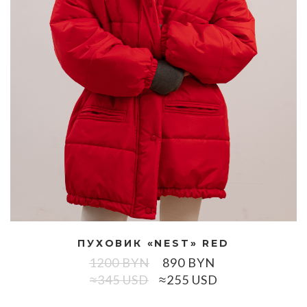
ПУХОВИК «NEST» RED
1200
BYN
890
BYN
≈345 USD
≈255 USD