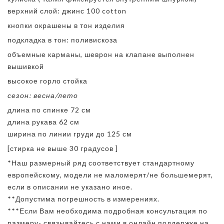
верхний слой: джинс 100 cotton
кнопки окрашены в тон изделия
подкладка в тон: поливискоза
объемные карманы, шеврон на клапане выполнен
вышивкой
высокое горло стойка
сезон: весна/лето
длина по спинке 72 см
длина рукава 62 см
ширина по линии груди до 125 см
[стирка не выше 30 градусов ]
*Наш размерный ряд соответствует стандартному
европейскому, модели не маломерят/не большемерят,
если в описании не указано иное.
**Допустима погрешность в измерениях.
***Если Вам необходима подробная консультация по
размеру- связывайтесь с нами в онлайн поддержке на