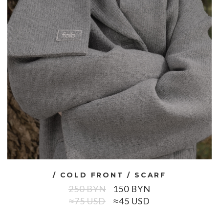
/ COLD FRONT / SCARF
250
BYN
150
BYN
≈75 USD
≈45 USD