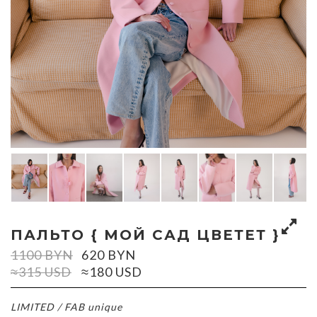
ПАЛЬТО { МОЙ САД ЦВЕТЕТ }
1100
BYN
620
BYN
≈315 USD
≈180 USD
LIMITED / FAB unique