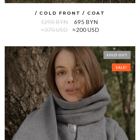
/ COLD FRONT / COAT
1290
BYN
695
BYN
≈370 USD
≈200 USD
SOLD OUT
SALE!