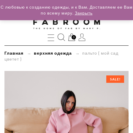
С любовью к созданию одежды, и к Вам. Доставляем ее Вам
по всему миру.
Закрыть
»
пальто
{
0
мой
Главная
→
верхняя одежда
→ пальто { мой сад
цветет }
сад
цветет
SALE!
}