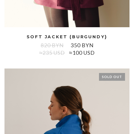
SOFT JACKET {BURGUNDY}
820
BYN
350
BYN
≈235 USD
≈100 USD
SOLD OUT