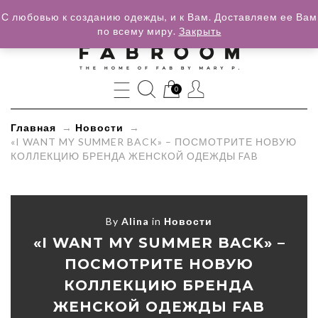
С любовью к созданию одежды, и к Вам. Доставляем ее Вам
по всему миру.
Закрыть
»
«I
WANT
0
MY
Главная
→
Новости
→
«I WANT MY SUMMER BACK» – ПОСМОТРИТЕ НОВУЮ
SUMMER
КОЛЛЕКЦИЮ БРЕНДА ЖЕНСКОЙ ОДЕЖДЫ FAB
BACK»
–
By
Alina
in
Новости
ПОСМОТРИТЕ
«I WANT MY SUMMER BACK» –
НОВУЮ
ПОСМОТРИТЕ НОВУЮ
КОЛЛЕКЦИЮ
КОЛЛЕКЦИЮ БРЕНДА
ЖЕНСКОЙ ОДЕЖДЫ FAB