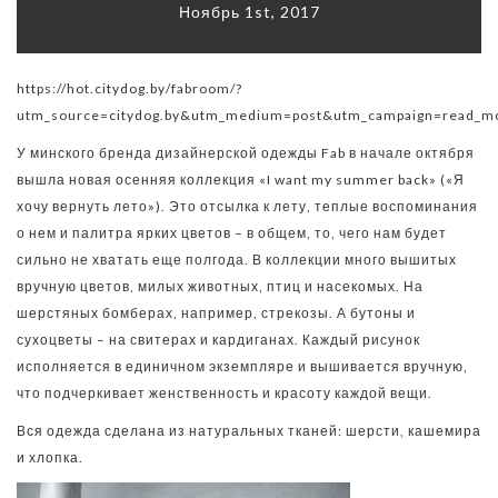
БРЕНДА
Ноябрь 1st, 2017
ЖЕНСКОЙ
ОДЕЖДЫ
https://hot.citydog.by/fabroom/?
FAB
utm_source=citydog.by&utm_medium=post&utm_campaign=read_m
У минского бренда дизайнерской одежды Fab в начале октября
вышла новая осенняя коллекция «I want my summer back» («Я
хочу вернуть лето»). Это отсылка к лету, теплые воспоминания
о нем и палитра ярких цветов – в общем, то, чего нам будет
сильно не хватать еще полгода. В коллекции много вышитых
вручную цветов, милых животных, птиц и насекомых. На
шерстяных бомберах, например, стрекозы. А бутоны и
сухоцветы – на свитерах и кардиганах. Каждый рисунок
исполняется в единичном экземпляре и вышивается вручную,
что подчеркивает женственность и красоту каждой вещи.
Вся одежда сделана из натуральных тканей: шерсти, кашемира
и хлопка.