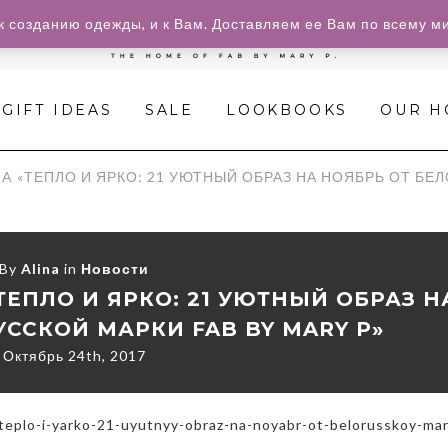
»
к созданию одежды, и к Вам. Доставляем ее Вам по всему м
COSMOPOLITAN
RUSSIA
GIFT IDEAS
SALE
LOOKBOOKS
OUR 
«ТЕПЛО
И
A «ТЕПЛО И ЯРКО: 21 УЮТНЫЙ ОБРАЗ НА НОЯБРЬ ОТ БЕЛ
ЯРКО:
21
By
Alina
in
Новости
УЮТНЫЙ
ТЕПЛО И ЯРКО: 21 УЮТНЫЙ ОБРАЗ Н
УССКОЙ МАРКИ FAB BY MARY P»
ОБРАЗ
Октябрь 24th, 2017
НА
НОЯБРЬ
eplo-i-yarko-21-uyutnyy-obraz-na-noyabr-ot-belorusskoy-mar