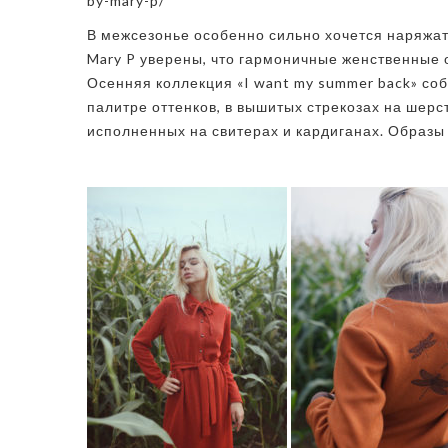
by-mary-p/
В межсезонье особенно сильно хочется наряжат
Mary P уверены, что гармоничные женственные о
Осенняя коллекция «I want my summer back» соб
палитре оттенков, в вышитых стрекозах на шерс
исполненных на свитерах и кардиганах. Образ