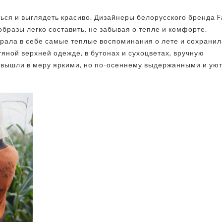
ОТ
ься и выглядеть красиво. Дизайнеры белорусского бренда F
БЕЛОРУССКОЙ
бразы легко составить, не забывая о тепле и комфорте.
МАРКИ
рала в себе самые теплые воспоминания о лете и сохранил
тяной верхней одежде, в бутонах и сухоцветах, вручную
FAB
ы вышли в меру яркими, но по-осеннему выдержанными и ую
BY
MARY
P»