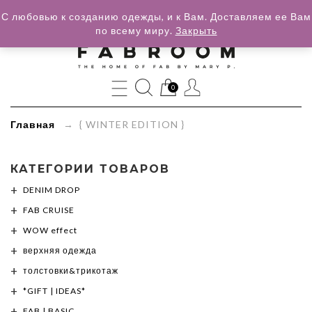
С любовью к созданию одежды, и к Вам. Доставляем ее Вам
по всему миру.
Закрыть
»
Категории
товаров
0
»
Главная
→ { WINTER EDITION }
{
WINTER
КАТЕГОРИИ ТОВАРОВ
DENIM DROP
EDITION
FAB CRUISE
}
WOW effect
верхняя одежда
толстовки&трикотаж
*GIFT | IDEAS*
FAB | BASIC