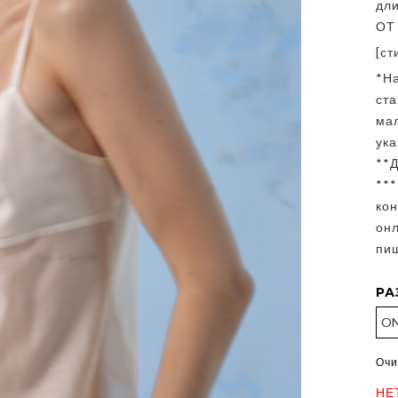
дли
ОТ 
[ст
*Н
ст
ма
ука
**Д
**
кон
онл
пиш
РА
Очи
НЕ