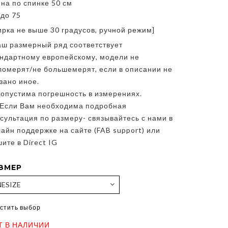
на по спинке 50 см
до 75
ирка не выше 30 градусов, ручной режим]
аш размерный ряд соответствует
андартному европейскому, модели не
ломерят/не большемерят, если в описании не
зано иное.
опустима погрешность в измерениях.
*Если Вам необходима подробная
сультация по размеру- связывайтесь с нами в
айн поддержке на сайте (FAB support) или
ите в Direct IG
ЗМЕР
стить выбор
Т В НАЛИЧИИ