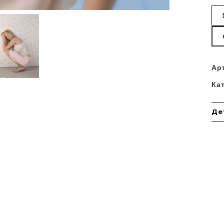
Ар
Ка
Де