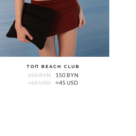
ТОП BEACH CLUB
220
BYN
150
BYN
≈65 USD
≈45 USD