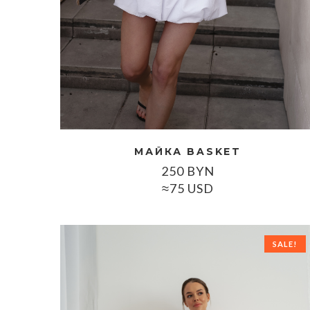
МАЙКА BASKET
250
BYN
≈75 USD
SALE!