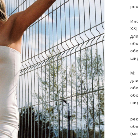
ро
⠀
Ин
XS|
дли
обх
обх
шир
⠀
М:
дли
обх
обх
шир
⠀
рек
обя
(ма