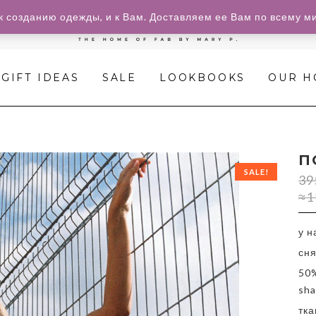
»
к созданию одежды, и к Вам. Доставляем ее Вам по всему м
повод
3
GIFT IDEAS
SALE
LOOKBOOKS
OUR 
П
SALE!
39
≈1
у н
сня
50%
sha
тка