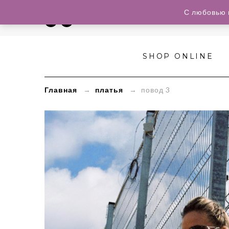
С любовью 
SHOP ONLINE
Главная
→
платья
→ повод 3