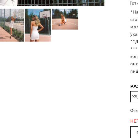
[ст
*Н
ст
ма
ука
**Д
**
кон
онл
пиш
РА
Очи
НЕ