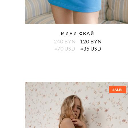
МИНИ СКАЙ
240
BYN
120
BYN
≈70 USD
≈35 USD
SALE!