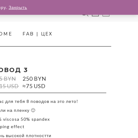
иру.
Закрыть
0
HOME
FAB | ЦЕХ
ОВОД 3
5
BYN
250
BYN
15 USD
≈75 USD
ас для тебя 8 поводов на это лето!
ли на пленку 🙂
 viscosa 50% spandex
ping effect
нь высокой плотностти