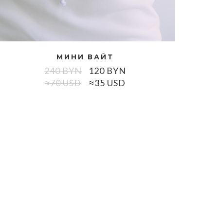
МИНИ ВАЙТ
240
BYN
120
BYN
≈70 USD
≈35 USD