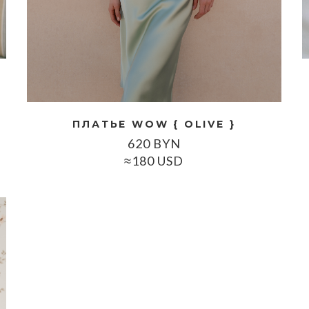
ПЛАТЬЕ WOW { OLIVE }
620
BYN
≈180 USD