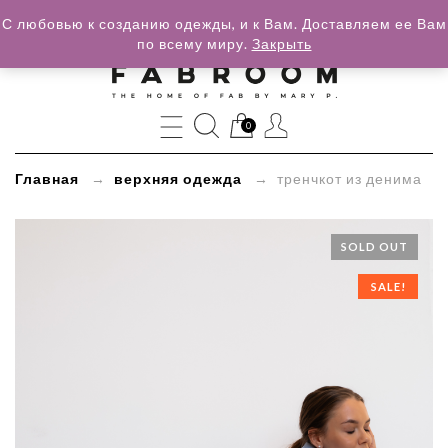
С любовью к созданию одежды, и к Вам. Доставляем ее Вам
по всему миру.
Закрыть
»
тренчкот
из
0
денима
Главная
→
верхняя одежда
→ тренчкот из денима
SOLD OUT
SALE!