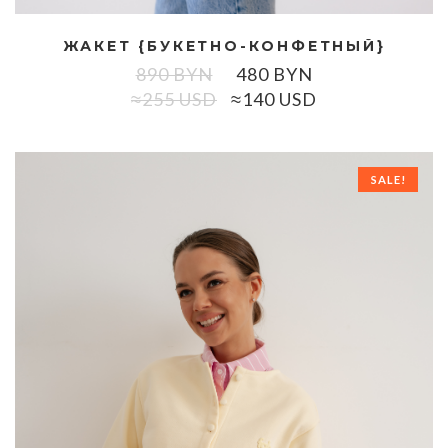
ЖАКЕТ {БУКЕТНО-КОНФЕТНЫЙ}
890
BYN
480
BYN
≈255 USD
≈140 USD
SALE!