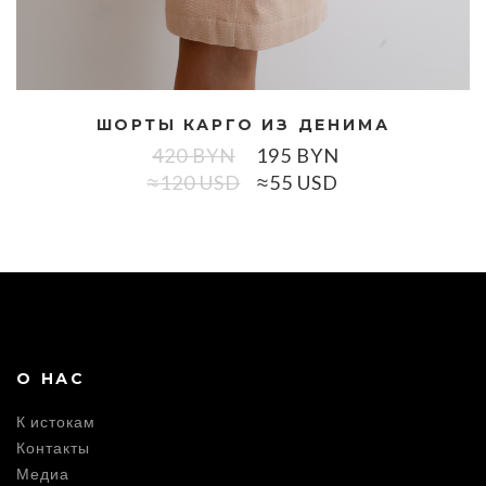
ШОРТЫ КАРГО ИЗ ДЕНИМА
420
BYN
195
BYN
≈120 USD
≈55 USD
О НАС
К истокам
Контакты
Медиа