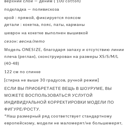
верхний слой — деним ( 100 cotton)⠀
подкладка — поливискоза
крой : прямой, фиксируется поясом
детали : кокетка, пояс, паты, карманы
шеврон на кокетке выполнен вышивкой
сезон: весна/лето
Модель ONESIZE, благодаря запаху и отсутствию линии
плеча (реглан), сконструирован на размеры XS/S/M/L
(40-48)
122 см по спинке
[стирка не выше 30 градусов, ручной режим]
ЕСЛИ ВЫ ПРИОБРЕТАЕТЕ ВЕЩЬ В ШОУРУМЕ, ВЫ
МОЖЕТЕ ВОСПОЛЬЗОВАТЬСЯ УСЛУГОЙ
ИНДИВИДУАЛЬНОЙ КОРРЕКТИРОВКИ МОДЕЛИ ПО
ФИГУРЕ/РОСТУ.
*Наш размерный ряд соответствует стандартному
европейскому, модели не маломерят/не большемерят,