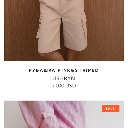
РУБАШКА PINK&STRIPED
350
BYN
≈100 USD
SALE!